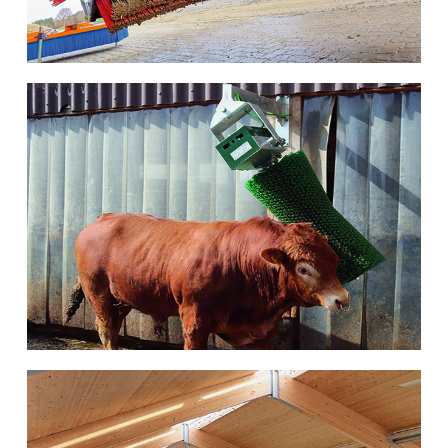
Viehkratz-
bürsten
... weiter
Grossventilatoren