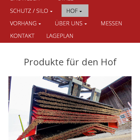
SCHUTZ / SILO
HOF
VORHANG
ÜBER UNS
MESSEN
KONTAKT
LAGEPLAN
Produkte für den Hof
Actisweep
Megabürste
... weiter