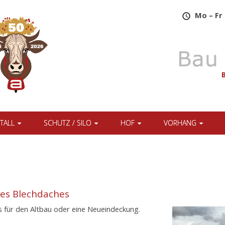
​
Mo – Fr 
TALL
SCHUTZ / SILO
HOF
VORHANG
nes Blechdaches
es für den Altbau oder eine Neueindeckung.