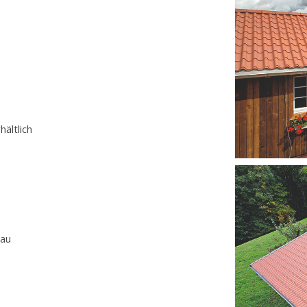
hältlich
rau