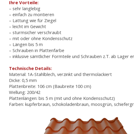
Ihre Vorteile:
– sehr langlebig
– einfach zu montieren
– Lattung wie für Ziegel
– leicht im Gewicht
– sturmsicher verschraubt
– mit oder ohne Kondensschutz
– Längen bis 5 m
– Schrauben in Plattenfarbe
– inklusive sämtlicher Formteile und Schrauben z.T. ab Lager er
Technische Details:
Material: 1A-Stahlblech, verzinkt und thermolackiert
Dicke: 0,5 mm
Plattenbreite: 106 cm (Baubreite 100 cm)
Wellung: 200/42
Plattenlängen: bis 5 m (mit und ohne Kondensschutz)
Farben: kupferbraun, schokoladenbraun, moosgrün, schieferg