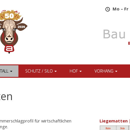
​
Mo – Fr 
TALL
SCHUTZ / SILO
HOF
VORHANG
ten
erschlagprofil für wirtschaftlichen
Liegematten 
änge.