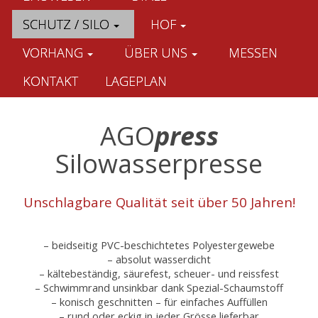
SCHUTZ / SILO
HOF
VORHANG
ÜBER UNS
MESSEN
KONTAKT
LAGEPLAN
AGO
press
Silowasserpresse
Unschlagbare Qualität seit über 50 Jahren!
– beidseitig PVC-beschichtetes Polyestergewebe
– absolut wasserdicht
– kältebeständig, säurefest, scheuer- und reissfest
– Schwimmrand unsinkbar dank Spezial-Schaumstoff
– konisch geschnitten – für einfaches Auffüllen
– rund oder eckig in jeder Grösse lieferbar