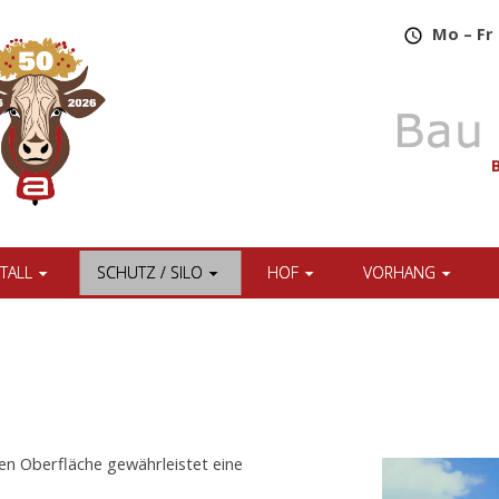
​
Mo – Fr 
TALL
SCHUTZ / SILO
HOF
VORHANG
en Oberfläche gewährleistet eine