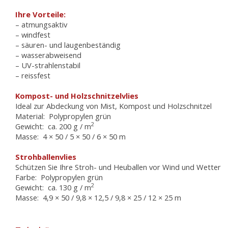
Ihre Vorteile:
– atmungsaktiv
– windfest
– säuren- und laugenbeständig
– wasserabweisend
– UV-strahlenstabil
– reissfest
Kompost- und Holzschnitzelvlies
Ideal zur Abdeckung von Mist, Kompost und Holzschnitzel
Material: Polypropylen grün
2
Gewicht: ca. 200 g / m
Masse: 4 × 50 / 5 × 50 / 6 × 50 m
Strohballenvlies
Schützen Sie Ihre Stroh- und Heuballen vor Wind und Wetter
Farbe: Polypropylen grün
2
Gewicht: ca. 130 g / m
Masse: 4,9 × 50 / 9,8 × 12,5 / 9,8 × 25 / 12 × 25 m