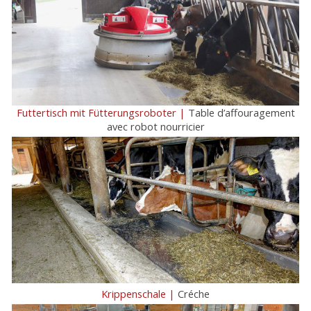
Futtertisch mit Fütterungsroboter |
Table d’affouragement
avec robot nourricier
Krippenschale |
Créche