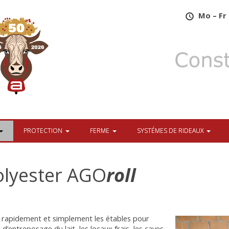
​
Mo – Fr 
PROTECTION
FERME
SYSTÉMES DE RIDEAUX
olyester AGO
roll
z rapidement et simplement les étables pour
 d’entreposage du lait, les locaux frais, les caves