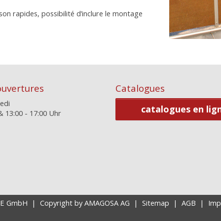
son rapides, possibilité d’inclure le montage
ouvertures
Catalogues
edi
catalogues en lig
& 13:00 - 17:00 Uhr
RE GmbH
|
Copyright by AMAGOSA AG |
Sitemap
|
AGB
|
Imp