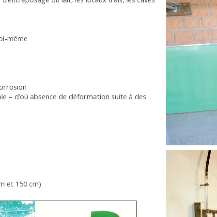
 soi-même
corrosion
ble – d’où absence de déformation suite à des
cm et 150 cm)